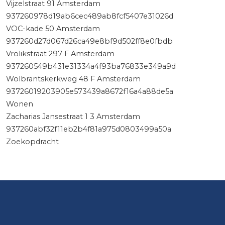
Vijzelstraat 91 Amsterdam
937260978d19ab6cec489ab8fcf5407e31026d
VOC-kade 50 Amsterdam
937260d27d067d26ca49e8bf9d502ff8e0fbdb
Vrolikstraat 297 F Amsterdam
937260549b431e31334a4f93ba76833e349a9d
Wolbrantskerkweg 48 F Amsterdam
93726019203905e573439a8672f16a4a88de5a
Wonen
Zacharias Jansestraat 1 3 Amsterdam
937260abf32f11eb2b4f81a975d0803499a50a
Zoekopdracht