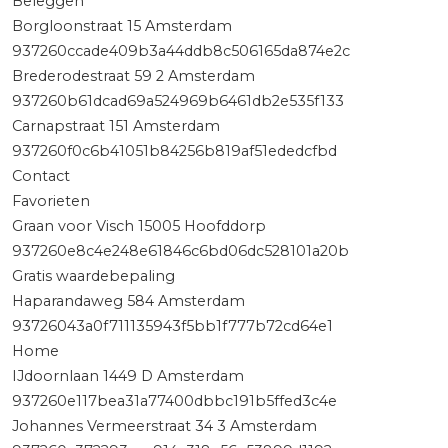
Beleggen
Borgloonstraat 15 Amsterdam
937260ccade409b3a44ddb8c506165da874e2c
Brederodestraat 59 2 Amsterdam
937260b61dcad69a524969b6461db2e535f133
Carnapstraat 151 Amsterdam
937260f0c6b41051b84256b819af51ededcfbd
Contact
Favorieten
Graan voor Visch 15005 Hoofddorp
937260e8c4e248e61846c6bd06dc528101a20b
Gratis waardebepaling
Haparandaweg 584 Amsterdam
93726043a0f711135943f5bb1f777b72cd64e1
Home
IJdoornlaan 1449 D Amsterdam
937260e117bea31a77400dbbc191b5ffed3c4e
Johannes Vermeerstraat 34 3 Amsterdam