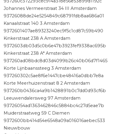
937260c372293cec914a318e56e53899d1192c
Johannes Vermeerstraat 34 III Amsterdam
93726088de24e5254849c68791fdb8aa686a01
Kanaalstraat 140 3 Amsterdam
9372601407ae89323240ec9f5c1cd87c59b490
Kinkerstraat 238 A Amsterdam
9372603db03d5c0b6e47b3923fef9338ac695b
Kinkerstraat 238 A* Amsterdam
937260ad08bdc8d03d4099b26c40b06d7f1465
Korte Lijnbaanssteeg 3 Amsterdam
937260302c5ae8f6e1447cbe48416a0dbb7e8a
Korte Meerhuizenstraat 8 2 Amsterdam
937260b0436ca4a9b1428891b0c7dd0d93cf6b
Leeuwendalersweg 97 Amsterdam
93726054ad1363462846c5884bc4c27d5eae7b
Muiderstraatweg 59 C Diemen
9372600bb414d54e6548a09a016016aebec533
Nieuwbouw