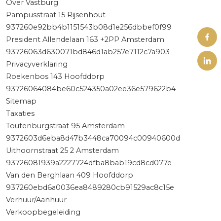
Over Vastburg
Pampusstraat 15 Rijsenhout
937260e92bb4b1151543b08d1e256dbbef0f99
President Allendelaan 163 +2PP Amsterdam
93726063d630071bd846d1ab257e7112c7a903
Privacyverklaring
Roekenbos 143 Hoofddorp
93726064084be60c524350a02ee36e579622b4
Sitemap
Taxaties
Toutenburgstraat 95 Amsterdam
9372603d6eba8d47b3448ca70094c00940600d
Uithoornstraat 25 2 Amsterdam
93726081939a2227724dfba8bab19cd8cd077e
Van den Berghlaan 409 Hoofddorp
937260ebd6a0036ea8489280cb91529ac8c15e
Verhuur/Aanhuur
Verkoopbegeleiding