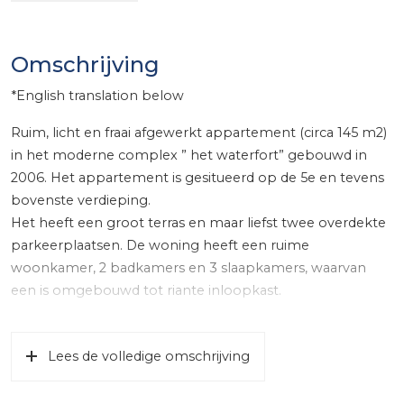
Omschrijving
*English translation below
Ruim, licht en fraai afgewerkt appartement (circa 145 m2)
in het moderne complex ” het waterfort” gebouwd in
2006. Het appartement is gesitueerd op de 5e en tevens
bovenste verdieping.
Het heeft een groot terras en maar liefst twee overdekte
parkeerplaatsen. De woning heeft een ruime
woonkamer, 2 badkamers en 3 slaapkamers, waarvan
een is omgebouwd tot riante inloopkast.
De 5e verdieping is bereikbaar met lift en in de
onderbouw is de berging en de twee parkeerplaatsen in
Lees de volledige omschrijving
de overdekte en afgesloten parkeergarage. Het gebouw
heeft een fraaie moderne architectuur, wordt omringd