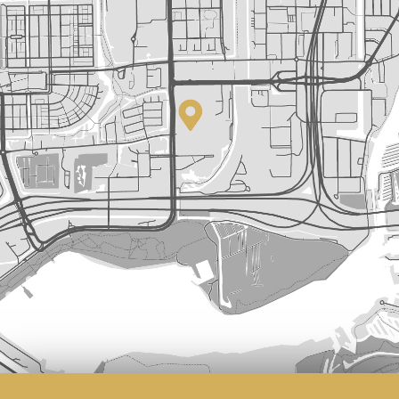
2046, subject to annual indexation. The transition to
perpetual leasehold has already been arranged under
favorable terms. From October 16, 2046, the annual
ground rent will be €1,258.77, subject to annual
indexation.
Parking
Residents can apply for a parking permit. The current
waiting list in this area is approximately one month. The
cost is approximately €192.81 every six months (source:
amsterdam.nl/parkeren).
In short: a move-in ready and attractive home in a prime
location in Amsterdam! Good to know:
• Year of construction: circa 1923
• Protected cityscape
• Living area of ??over 69 m² (according to NEN 2580)
• Balcony of approximately 6 m² facing southwest
(afternoon sun and view of the courtyards)
• Heating via private central heating boiler (built in 2006)