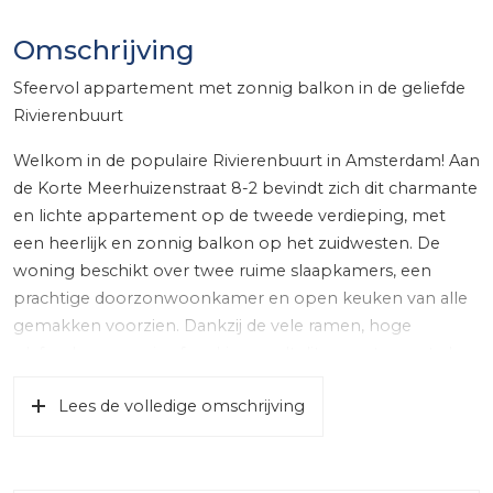
Omschrijving
Sfeervol appartement met zonnig balkon in de geliefde
Rivierenbuurt
Welkom in de populaire Rivierenbuurt in Amsterdam! Aan
de Korte Meerhuizenstraat 8-2 bevindt zich dit charmante
en lichte appartement op de tweede verdieping, met
een heerlijk en zonnig balkon op het zuidwesten. De
woning beschikt over twee ruime slaapkamers, een
prachtige doorzonwoonkamer en open keuken van alle
gemakken voorzien. Dankzij de vele ramen, hoge
plafonds en mooie afwerking voelt dit appartement als
een ruimtelijk en licht geheel.
Lees de volledige omschrijving
Indeling:
Via het goed onderhouden gemeenschappelijke
trappenhuis bereik je de entree op de tweede verdieping.